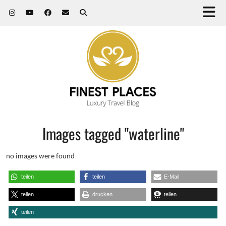
Images tagged "waterline"
no images were found
teilen
teilen
E-Mail
teilen
drucken
teilen
teilen