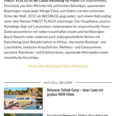
FINEST PLACES ist der Luxus-Reiseblog für Paare:
Ein inspirierendes
Storybook von Alex Mirschel mit zahlreichen Reisetipps, spannenden
Reportagen sowie jeder Menge Fotos und Videos von den schönsten
Orten der Welt. 2010 als NIEDBLOG gegründet, nach einem Rebranding
unter dem Namen FINEST PLACES unterwegs. Der Hauptfokus unseres
Reiseblogs liegt auf Luxusreisen, insbesondere für anspruchsvolle Paare.
Dabei präsentieren wir neben traumhaften Inseln und hochklassigen
Beach Resorts unter anderem auch außergewöhnliche Reisen mit
Naturbezug (zum Beispiel Safaris in Afrika), charmante Boutique- und
Luxushotels, exklusive Kreuzfahrten, Wellness- und Genussreisen,
luxuriöse Abenteuer- und Erlebnisreisen, spannende Metropolen sowie
romantische Kurztripps.
[mehr über den Finest Places Reiseblog]
AKTUELL BELIEBT
Botswana: Selinda Camp – leiser Luxus mit
großem WOW Effekt
Französisch Polynesien: Südsee-Kreuzfahrt mit