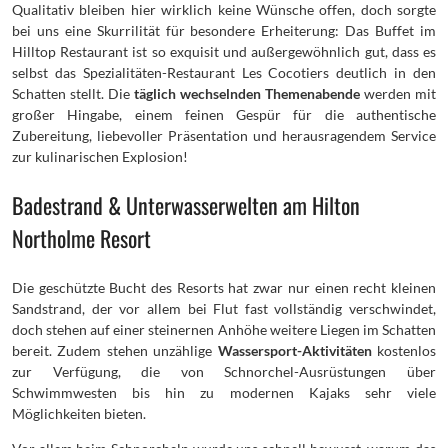
Qualitativ bleiben hier wirklich keine Wünsche offen, doch sorgte
bei uns eine Skurrilität für besondere Erheiterung: Das Buffet im
Hilltop Restaurant ist so exquisit und außergewöhnlich gut, dass es
selbst das Spezialitäten-Restaurant Les Cocotiers deutlich in den
Schatten stellt. Die
täglich wechselnden Themenabende
werden mit
großer Hingabe, einem feinen Gespür für die authentische
Zubereitung, liebevoller Präsentation und herausragendem Service
zur kulinarischen Explosion!
Badestrand & Unterwasserwelten am Hilton
Northolme Resort
Die geschützte Bucht des Resorts hat zwar nur einen recht kleinen
Sandstrand, der vor allem bei Flut fast vollständig verschwindet,
doch stehen auf einer steinernen Anhöhe weitere Liegen im Schatten
bereit. Zudem stehen unzählige
Wassersport-Aktivitäten
kostenlos
zur Verfügung, die von Schnorchel-Ausrüstungen über
Schwimmwesten bis hin zu modernen Kajaks sehr viele
Möglichkeiten bieten.