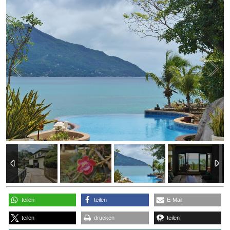
3
/
54
teilen
teilen
E-Mail
teilen
drucken
teilen