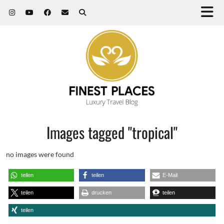
Images tagged "tropical"
no images were found
teilen
teilen
E-Mail
teilen
drucken
teilen
teilen