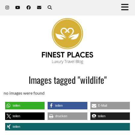
Images tagged "wildlife"
no images were found
teilen
teilen
E-Mail
teilen
drucken
teilen
teilen