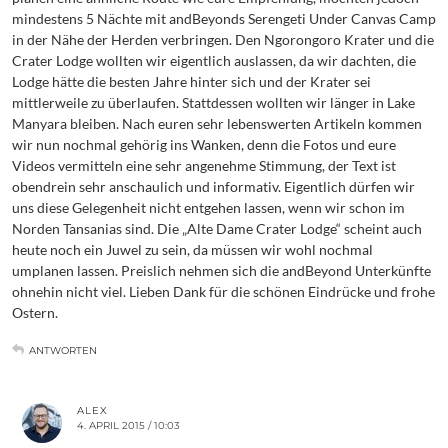
mindestens 5 Nächte mit andBeyonds Serengeti Under Canvas Camp
in der Nähe der Herden verbringen. Den Ngorongoro Krater und die
Crater Lodge wollten wir eigentlich auslassen, da wir dachten, die
Lodge hätte die besten Jahre hinter sich und der Krater sei
mittlerweile zu überlaufen. Stattdessen wollten wir länger in Lake
Manyara bleiben. Nach euren sehr lebenswerten Artikeln kommen
wir nun nochmal gehörig ins Wanken, denn die Fotos und eure
Videos vermitteln eine sehr angenehme Stimmung, der Text ist
obendrein sehr anschaulich und informativ. Eigentlich dürfen wir
uns diese Gelegenheit nicht entgehen lassen, wenn wir schon im
Norden Tansanias sind. Die „Alte Dame Crater Lodge“ scheint auch
heute noch ein Juwel zu sein, da müssen wir wohl nochmal
umplanen lassen. Preislich nehmen sich die andBeyond Unterkünfte
ohnehin nicht viel. Lieben Dank für die schönen Eindrücke und frohe
Ostern.
ANTWORTEN
ALEX
4. APRIL 2015 / 10:03