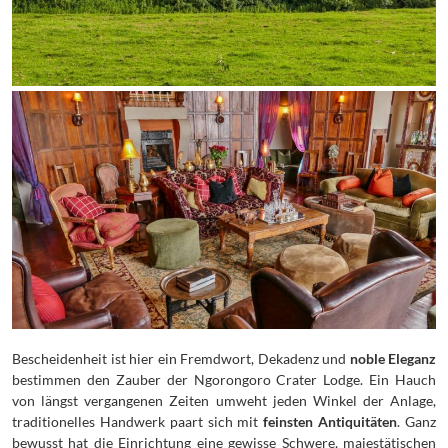
Bescheidenheit ist hier ein Fremdwort, Dekadenz und
noble Eleganz
bestimmen den Zauber der Ngorongoro Crater Lodge. Ein Hauch
von längst vergangenen Zeiten umweht jeden Winkel der Anlage,
traditionelles Handwerk paart sich mit
feinsten Antiquitäten
. Ganz
bewusst hat die Einrichtung eine gewisse Schwere, majestätischen