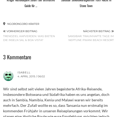
Guide für …
Stone Town
NGORONGORO KRATER
VORHERIGER BEITRAG
NÄCHSTER BEITRAG
TRENDZIEL KAPVERDEN: WAS BIETEN
SANSIBAR: TRAUMHAFTE TAGE IM
DIE INSELN SAL & BOA VISTA?
NEPTUNE PWANI BEACH RESORT
3 Kommentare
ISABELL
4. APRIL 2015 / 06:02
Wir sind selbst seit vielen Jahren begeisterte Afrika-Reisende,
insbesondere Botswana und Südafrika haben es uns angetan, doch
auch in Sambia, Namibia, Kenia und Malawi waren wir bereits
mehrfach. Der Zufall wollte es so, dass Tansania nun erstmalig im
kommenden Frühjahr in unseren Reiseplanungen vorkommt. Wir
planen eine ähnliche Route wie eure Empfehlung, möchten jedoch