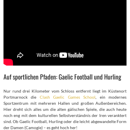
Auf sportlichen Pfaden: Gaelic Football und Hurling
Nur rund drei Kilometer vom Schloss entfernt liegt im Küstenort
Portmarnock die
Clash Gaelic Games School
, ein modernes
Sportzentrum mit mehreren Hallen und großen Außenbereichen.
Hier dreht sich alles um die alten gälischen Spiele, die auch heute
noch eng mit dem kulturellen Selbstverständnis der Iren veranktert
sind. Ob Gaelic Football, Hurling oder die leicht abgewandelte Form
der Damen (Camogie) – es geht hoch her!