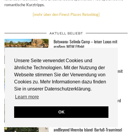
romantische Kurztripps.
[mehr über den Finest Places Reiseblog]
AKTUELL BELIEBT
Botswana: Selinda Camp – leiser Luxus mit
großem WOW Effekt
Unsere Seite verwendet Cookies und
ähnliche Technologien. Mit der Nutzung der
Französisch Polynesien: Südsee-Kreuzfahrt mit
Webseite stimmen Sie der Verwendung von
der MS Paul Gauguin
Cookies zu. Mehr Informationen dazu finden
Sie in unserer Datenschutzerklärung.
Learn more
Ulusaba Safari Lodge: Zu Gast bei Sir Richard
Branson
OK
andBeyond Mnemba Island: Barfuß-Trauminsel