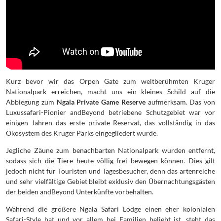
Kurz bevor wir das Orpen Gate zum weltberühmten Kruger
Nationalpark erreichen, macht uns ein kleines Schild auf die
Abbiegung zum
Ngala Private Game Reserve
aufmerksam. Das von
Luxussafari-Pionier andBeyond betriebene Schutzgebiet war vor
einigen Jahren das erste private Reservat, das vollständig in das
Ökosystem des Kruger Parks eingegliedert wurde.
Jegliche Zäune zum benachbarten Nationalpark wurden entfernt,
sodass sich die Tiere heute völlig frei bewegen können. Dies gilt
jedoch nicht für Touristen und Tagesbesucher, denn das artenreiche
und sehr vielfältige Gebiet bleibt exklusiv den Übernachtungsgästen
der beiden andBeyond Unterkünfte vorbehalten.
Während die größere Ngala Safari Lodge einen eher kolonialen
Safari-Style hat und vor allem bei Familien beliebt ist, steht das