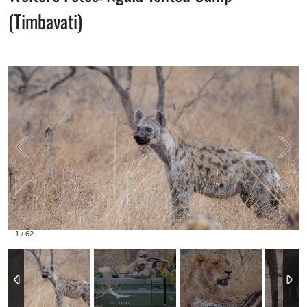
(Timbavati)
1
/
62