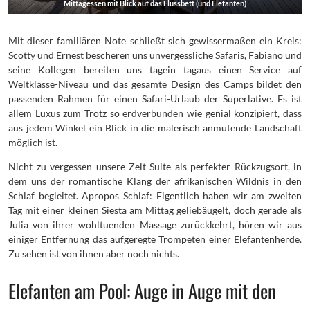
Mittagessen mit Blick auf das Flussbett (und Elefanten)
Mit dieser familiären Note schließt sich gewissermaßen ein Kreis:
Scotty und Ernest bescheren uns unvergessliche Safaris, Fabiano und
seine Kollegen bereiten uns tagein tagaus einen Service auf
Weltklasse-Niveau und das gesamte Design des Camps bildet den
passenden Rahmen für einen Safari-Urlaub der Superlative. Es ist
allem Luxus zum Trotz so erdverbunden wie genial konzipiert, dass
aus jedem Winkel ein Blick in die malerisch anmutende Landschaft
möglich ist.
Nicht zu vergessen unsere Zelt-Suite als perfekter Rückzugsort, in
dem uns der romantische Klang der afrikanischen Wildnis in den
Schlaf begleitet. Apropos Schlaf: Eigentlich haben wir am zweiten
Tag mit einer kleinen Siesta am Mittag geliebäugelt, doch gerade als
Julia von ihrer wohltuenden Massage zurückkehrt, hören wir aus
einiger Entfernung das aufgeregte Trompeten einer Elefantenherde.
Zu sehen ist von ihnen aber noch nichts.
Elefanten am Pool: Auge in Auge mit den