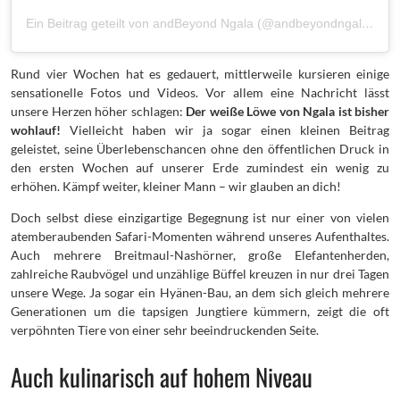
Ein Beitrag geteilt von andBeyond Ngala (@andbeyondngala)
am
Rund vier Wochen hat es gedauert, mittlerweile kursieren einige
sensationelle Fotos und Videos. Vor allem eine Nachricht lässt
unsere Herzen höher schlagen:
Der weiße Löwe von Ngala ist bisher
wohlauf!
Vielleicht haben wir ja sogar einen kleinen Beitrag
geleistet, seine Überlebenschancen ohne den öffentlichen Druck in
den ersten Wochen auf unserer Erde zumindest ein wenig zu
erhöhen. Kämpf weiter, kleiner Mann – wir glauben an dich!
Doch selbst diese einzigartige Begegnung ist nur einer von vielen
atemberaubenden Safari-Momenten während unseres Aufenthaltes.
Auch mehrere Breitmaul-Nashörner, große Elefantenherden,
zahlreiche Raubvögel und unzählige Büffel kreuzen in nur drei Tagen
unsere Wege. Ja sogar ein Hyänen-Bau, an dem sich gleich mehrere
Generationen um die tapsigen Jungtiere kümmern, zeigt die oft
verpöhnten Tiere von einer sehr beeindruckenden Seite.
Auch kulinarisch auf hohem Niveau