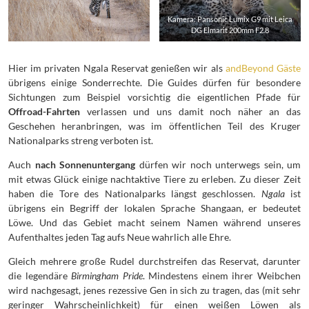
Kamera: Pansonic Lumix G9 mit Leica
DG Elmarit 200mm F2.8
Hier im privaten Ngala Reservat genießen wir als
andBeyond Gäste
übrigens einige Sonderrechte. Die Guides dürfen für besondere
Sichtungen zum Beispiel vorsichtig die eigentlichen Pfade für
Offroad-Fahrten
verlassen und uns damit noch näher an das
Geschehen heranbringen, was im öffentlichen Teil des Kruger
Nationalparks streng verboten ist.
Auch
nach Sonnenuntergang
dürfen wir noch unterwegs sein, um
mit etwas Glück einige nachtaktive Tiere zu erleben. Zu dieser Zeit
haben die Tore des Nationalparks längst geschlossen.
Ngala
ist
übrigens ein Begriff der lokalen Sprache Shangaan, er bedeutet
Löwe. Und das Gebiet macht seinem Namen während unseres
Aufenthaltes jeden Tag aufs Neue wahrlich alle Ehre.
Gleich mehrere große Rudel durchstreifen das Reservat, darunter
die legendäre
Birmingham Pride
. Mindestens einem ihrer Weibchen
wird nachgesagt, jenes rezessive Gen in sich zu tragen, das (mit sehr
geringer Wahrscheinlichkeit) für einen weißen Löwen als