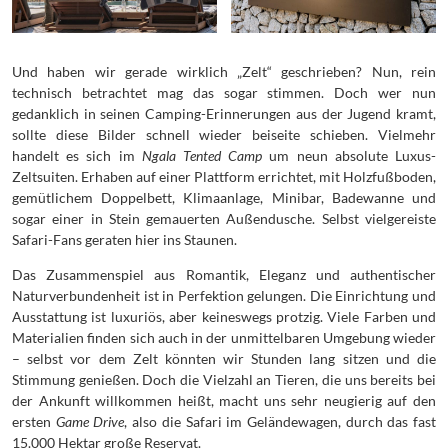
Und haben wir gerade wirklich „Zelt“ geschrieben? Nun, rein
technisch betrachtet mag das sogar stimmen. Doch wer nun
gedanklich in seinen Camping-Erinnerungen aus der Jugend kramt,
sollte diese Bilder schnell wieder beiseite schieben. Vielmehr
handelt es sich im
Ngala Tented Camp
um neun absolute Luxus-
Zeltsuiten. Erhaben auf einer Plattform errichtet, mit Holzfußboden,
gemütlichem Doppelbett, Klimaanlage, Minibar, Badewanne und
sogar einer in Stein gemauerten Außendusche. Selbst vielgereiste
Safari-Fans geraten hier ins Staunen.
Das Zusammenspiel aus Romantik, Eleganz und authentischer
Naturverbundenheit ist in Perfektion gelungen. Die Einrichtung und
Ausstattung ist luxuriös, aber keineswegs protzig. Viele Farben und
Materialien finden sich auch in der unmittelbaren Umgebung wieder
– selbst vor dem Zelt könnten wir Stunden lang sitzen und die
Stimmung genießen. Doch die Vielzahl an Tieren, die uns bereits bei
der Ankunft willkommen heißt, macht uns sehr neugierig auf den
ersten
Game Drive
, also die Safari im Geländewagen, durch das fast
15.000 Hektar große Reservat.