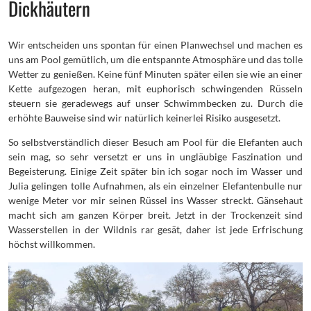
Dickhäutern
Wir entscheiden uns spontan für einen Planwechsel und machen es
uns am Pool gemütlich, um die entspannte Atmosphäre und das tolle
Wetter zu genießen. Keine fünf Minuten später eilen sie wie an einer
Kette aufgezogen heran, mit euphorisch schwingenden Rüsseln
steuern sie geradewegs auf unser Schwimmbecken zu. Durch die
erhöhte Bauweise sind wir natürlich keinerlei Risiko ausgesetzt.
So selbstverständlich dieser Besuch am Pool für die Elefanten auch
sein mag, so sehr versetzt er uns in ungläubige Faszination und
Begeisterung. Einige Zeit später bin ich sogar noch im Wasser und
Julia gelingen tolle Aufnahmen, als ein einzelner Elefantenbulle nur
wenige Meter vor mir seinen Rüssel ins Wasser streckt. Gänsehaut
macht sich am ganzen Körper breit. Jetzt in der Trockenzeit sind
Wasserstellen in der Wildnis rar gesät, daher ist jede Erfrischung
höchst willkommen.