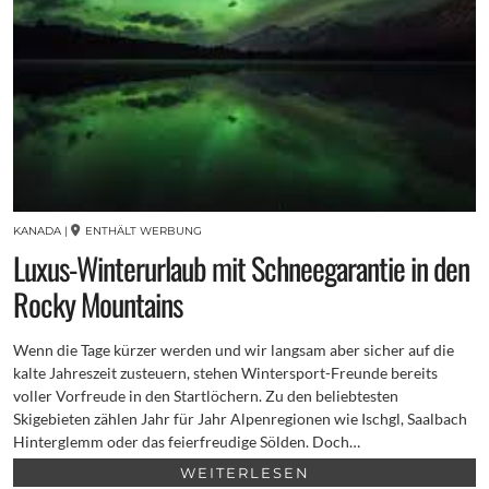
KANADA
|
ENTHÄLT WERBUNG
Luxus-Winterurlaub mit Schneegarantie in den
Rocky Mountains
Wenn die Tage kürzer werden und wir langsam aber sicher auf die
kalte Jahreszeit zusteuern, stehen Wintersport-Freunde bereits
voller Vorfreude in den Startlöchern. Zu den beliebtesten
Skigebieten zählen Jahr für Jahr Alpenregionen wie Ischgl, Saalbach
Hinterglemm oder das feierfreudige Sölden. Doch…
WEITERLESEN