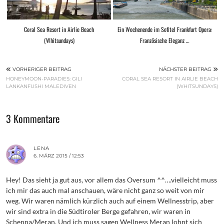
Coral Sea Resort in Airlie Beach
Ein Wochenende im Sofitel Frankfurt Opera:
(Whitsundays)
Französische Eleganz …
VORHERIGER BEITRAG
NÄCHSTER BEITRAG
HONEYMOON-PARADIES: GILI
CORAL SEA RESORT IN AIRLIE BEACH
LANKANFUSHI MALEDIVEN
(WHITSUNDAYS)
3 Kommentare
LENA
6. MÄRZ 2015 / 12:53
Hey! Das sieht ja gut aus, vor allem das Oversum ^^….vielleicht muss
ich mir das auch mal anschauen, wäre nicht ganz so weit von mir
weg. Wir waren nämlich kürzlich auch auf einem Wellnesstrip, aber
wir sind extra in die Südtiroler Berge gefahren, wir waren in
Schenna/Meran. Und ich muss sagen Wellness Meran lohnt sich