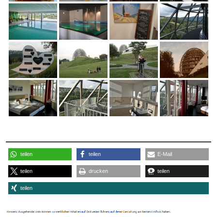
teilen
teilen
E-Mail
teilen
drucken
teilen
teilen