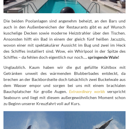
Die beiden Poolanlagen sind angenehm beheizt, an den Bars und
auch in den Außenbereichen der Restaurants gibt es auf Wunsch
kuschelige Decken sowie moderne Heizstrahler über den Tischen.
Ansonsten hilft ein Bad in einem der gleich fünf heißen Jacuzzis,
wovon einer mit spektakulärer Aussicht im Bug und zwei im Heck
des Schiffes installiert sind. Wow, ein Whirlpool in der Spitze des
Schiffes – da fehlen doch eigentlich nur noch….
springende Wale!
Unglaublich. Kaum haben wir die gut gefüllte Kühlbox mit
Getränken unweit des wärmenden Blubberbades entdeckt, da
brechen an der Backbordseite doch tatsächlich zwei Buckelwale aus
dem Wasser empor und sorgen bei uns mit einem brachialen
Bauchplatscher für große Augen.
Extraordinary worlds
verspricht
Seabourn und liegt mit diesem außergewöhnlichen Moment schon
zu Beginn unserer Kreuzfahrt voll auf Kurs.