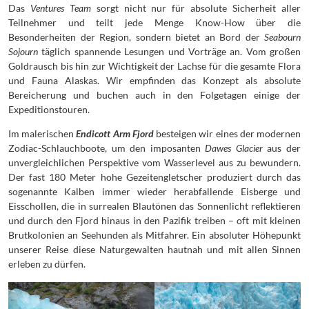
Das
Ventures Team
sorgt nicht nur für absolute Sicherheit aller
Teilnehmer und teilt jede Menge Know-How über die
Besonderheiten der Region, sondern bietet an Bord der
Seabourn
Sojourn
täglich spannende Lesungen und Vorträge an. Vom großen
Goldrausch bis hin zur Wichtigkeit der Lachse für die gesamte Flora
und Fauna Alaskas. Wir empfinden das Konzept als absolute
Bereicherung und buchen auch in den Folgetagen einige der
Expeditionstouren.
Im malerischen
Endicott Arm Fjord
besteigen wir eines der modernen
Zodiac-Schlauchboote, um den imposanten
Dawes Glacier
aus der
unvergleichlichen Perspektive vom Wasserlevel aus zu bewundern.
Der fast 180 Meter hohe Gezeitengletscher produziert durch das
sogenannte Kalben immer wieder herabfallende Eisberge und
Eisschollen, die in surrealen Blautönen das Sonnenlicht reflektieren
und durch den Fjord hinaus in den Pazifik treiben – oft mit kleinen
Brutkolonien an Seehunden als Mitfahrer. Ein absoluter Höhepunkt
unserer Reise diese Naturgewalten hautnah und mit allen Sinnen
erleben zu dürfen.