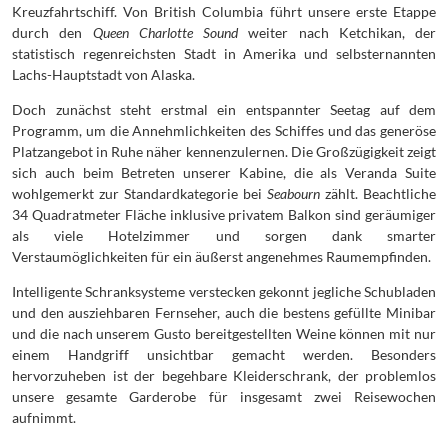
Kreuzfahrtschiff. Von British Columbia führt unsere erste Etappe
durch den
Queen Charlotte Sound
weiter nach Ketchikan, der
statistisch regenreichsten Stadt in Amerika und selbsternannten
Lachs-Hauptstadt von Alaska.
Doch zunächst steht erstmal ein entspannter Seetag auf dem
Programm, um die Annehmlichkeiten des Schiffes und das generöse
Platzangebot in Ruhe näher kennenzulernen. Die Großzügigkeit zeigt
sich auch beim Betreten unserer Kabine, die als Veranda Suite
wohlgemerkt zur Standardkategorie bei
Seabourn
zählt. Beachtliche
34 Quadratmeter Fläche inklusive privatem Balkon sind geräumiger
als viele Hotelzimmer und sorgen dank smarter
Verstaumöglichkeiten für ein äußerst angenehmes Raumempfinden.
Intelligente Schranksysteme verstecken gekonnt jegliche Schubladen
und den ausziehbaren Fernseher, auch die bestens gefüllte Minibar
und die nach unserem Gusto bereitgestellten Weine können mit nur
einem Handgriff unsichtbar gemacht werden. Besonders
hervorzuheben ist der begehbare Kleiderschrank, der problemlos
unsere gesamte Garderobe für insgesamt zwei Reisewochen
aufnimmt.