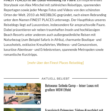
Storybook von Alex Mirschel mit zahlreichen Reisetipps, spannenden
Reportagen sowie jeder Menge Fotos und Videos von den schönsten
Orten der Welt. 2010 als NIEDBLOG gegründet, nach einem Rebranding
unter dem Namen FINEST PLACES unterwegs. Der Hauptfokus unseres
Reiseblogs liegt auf Luxusreisen, insbesondere für anspruchsvolle Paare.
Dabei präsentieren wir neben traumhaften Inseln und hochklassigen
Beach Resorts unter anderem auch außergewöhnliche Reisen mit
Naturbezug (zum Beispiel Safaris in Afrika), charmante Boutique- und
Luxushotels, exklusive Kreuzfahrten, Wellness- und Genussreisen,
luxuriöse Abenteuer- und Erlebnisreisen, spannende Metropolen sowie
romantische Kurztripps.
[mehr über den Finest Places Reiseblog]
AKTUELL BELIEBT
Botswana: Selinda Camp – leiser Luxus mit
großem WOW Effekt
Französisch Polynesien: Südsee-Kreuzfahrt mit