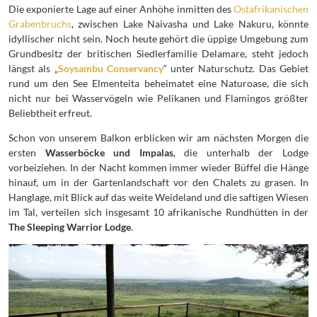
Die exponierte Lage auf einer Anhöhe inmitten des
Ostafrikanischen
Grabenbruchs
, zwischen Lake Naivasha und Lake Nakuru, könnte
idyllischer nicht sein. Noch heute gehört die üppige Umgebung zum
Grundbesitz der britischen Siedlerfamilie Delamare, steht jedoch
längst als „
Soysambu Conservancy
“ unter Naturschutz. Das Gebiet
rund um den See Elmenteita beheimatet eine Naturoase, die sich
nicht nur bei Wasservögeln wie Pelikanen und Flamingos größter
Beliebtheit erfreut.
Schon von unserem Balkon erblicken wir am nächsten Morgen die
ersten
Wasserböcke und Impalas
, die unterhalb der Lodge
vorbeiziehen. In der Nacht kommen immer wieder Büffel die Hänge
hinauf, um in der Gartenlandschaft vor den Chalets zu grasen. In
Hanglage, mit Blick auf das weite Weideland und die saftigen Wiesen
im Tal, verteilen sich insgesamt 10 afrikanische Rundhütten in der
The Sleeping Warrior Lodge
.