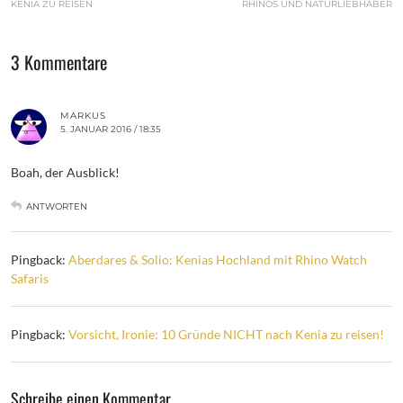
KENIA ZU REISEN
RHINOS UND NATURLIEBHABER
3 Kommentare
MARKUS
5. JANUAR 2016 / 18:35
Boah, der Ausblick!
ANTWORTEN
Pingback:
Aberdares & Solio: Kenias Hochland mit Rhino Watch
Safaris
Pingback:
Vorsicht, Ironie: 10 Gründe NICHT nach Kenia zu reisen!
Schreibe einen Kommentar