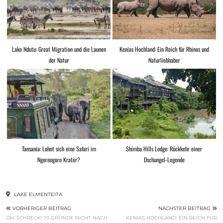
Lake Ndutu: Great Migration und die Launen
Kenias Hochland: Ein Reich für Rhinos und
der Natur
Naturliebhaber
Tansania: Lohnt sich eine Safari im
Shimba Hills Lodge: Rückkehr einer
Ngorongoro Krater?
Dschungel-Legende
LAKE ELMENTEITA
VORHERIGER BEITRAG
NÄCHSTER BEITRAG
OH, SCHRECK! 10 GRÜNDE NICHT NACH
KENIAS HOCHLAND: EIN REICH FÜR