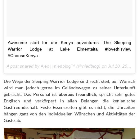
Awesome start for our Kenya adventures: The Sleeping
Warrior Lodge at Lake Elmentaita #lovethisview
#ChooseKenya
A post shared by
Alex || niedblog™
(@niedblog) on
Jul 10, 2015 at 9:31am PDT
Die Wege der Sleeping Warrior Lodge sind recht steil, auf Wunsch
wird man jedoch gerne im Geländewagen zu seiner Unterkunft
gebracht. Das Personal ist
überaus freundlich
, spricht sehr gutes
Englisch und verkörpert in allen Belangen die kenianische
Gastfreundschaft. Feste Essenszeiten gibt es nicht, die Uhrzeiten
hängen ganz von den individuellen Wünschen und Aktivitäten der
Gäste ab.