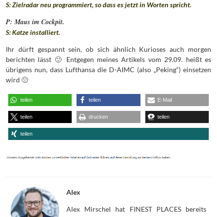
S: Zielradar neu programmiert, so dass es jetzt in Worten spricht.
P: Maus im Cockpit.
S: Katze installiert.
Ihr dürft gespannt sein, ob sich ähnlich Kurioses auch morgen
berichten lässt 🙂 Entgegen meines Artikels vom 29.09. heißt es
übrigens nun, dass Lufthansa die D-AIMC (also „Peking“) einsetzen
wird 🙁
teilen
teilen
E-Mail
teilen
drucken
teilen
teilen
Alex
Alex Mirschel hat FINEST PLACES bereits