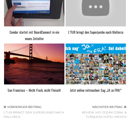
Condor startet mit BoardConnect in ein
L’TUR bringt den Superjumbo nach Mallorca
neues Zeitalter
San Francisco – Nicht Fisch, nicht Fleisch!
Jetzt online mitmachen: Sag „JA zu FRA!“
VORHERIGER BEITRAG
NÄCHSTER BEITRAG
L’TUR BRINGT DEN SUPERJUMBO NACH
REVIEW: H10 OCEAN CORAL &
MALLORCA
TURQUESA HOTEL MEXICO