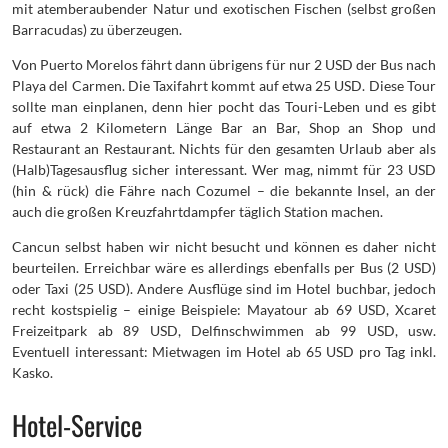
mit atemberaubender Natur und exotischen Fischen (selbst großen
Barracudas) zu überzeugen.
Von Puerto Morelos fährt dann übrigens für nur 2 USD der Bus nach
Playa del Carmen. Die Taxifahrt kommt auf etwa 25 USD. Diese Tour
sollte man einplanen, denn hier pocht das Touri-Leben und es gibt
auf etwa 2 Kilometern Länge Bar an Bar, Shop an Shop und
Restaurant an Restaurant. Nichts für den gesamten Urlaub aber als
(Halb)Tagesausflug sicher interessant. Wer mag, nimmt für 23 USD
(hin & rück) die Fähre nach Cozumel – die bekannte Insel, an der
auch die großen Kreuzfahrtdampfer täglich Station machen.
Cancun selbst haben wir nicht besucht und können es daher nicht
beurteilen. Erreichbar wäre es allerdings ebenfalls per Bus (2 USD)
oder Taxi (25 USD). Andere Ausflüge sind im Hotel buchbar, jedoch
recht kostspielig – einige Beispiele: Mayatour ab 69 USD, Xcaret
Freizeitpark ab 89 USD, Delfinschwimmen ab 99 USD, usw.
Eventuell interessant: Mietwagen im Hotel ab 65 USD pro Tag inkl.
Kasko.
Hotel-Service