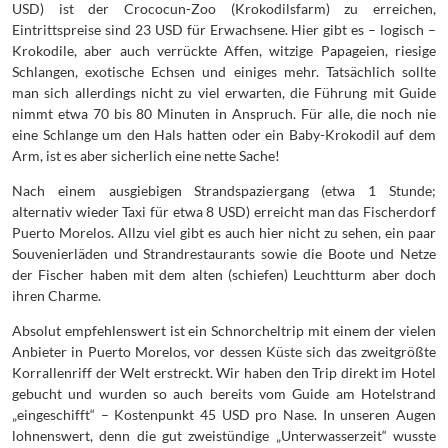
USD) ist der Crococun-Zoo (Krokodilsfarm) zu erreichen,
Eintrittspreise sind 23 USD für Erwachsene. Hier gibt es – logisch –
Krokodile, aber auch verrückte Affen, witzige Papageien, riesige
Schlangen, exotische Echsen und einiges mehr. Tatsächlich sollte
man sich allerdings nicht zu viel erwarten, die Führung mit Guide
nimmt etwa 70 bis 80 Minuten in Anspruch. Für alle, die noch nie
eine Schlange um den Hals hatten oder ein Baby-Krokodil auf dem
Arm, ist es aber sicherlich eine nette Sache!
Nach einem ausgiebigen Strandspaziergang (etwa 1 Stunde;
alternativ wieder Taxi für etwa 8 USD) erreicht man das Fischerdorf
Puerto Morelos. Allzu viel gibt es auch hier nicht zu sehen, ein paar
Souvenierläden und Strandrestaurants sowie die Boote und Netze
der Fischer haben mit dem alten (schiefen) Leuchtturm aber doch
ihren Charme.
Absolut empfehlenswert ist ein Schnorcheltrip mit einem der vielen
Anbieter in Puerto Morelos, vor dessen Küste sich das zweitgrößte
Korrallenriff der Welt erstreckt. Wir haben den Trip direkt im Hotel
gebucht und wurden so auch bereits vom Guide am Hotelstrand
„eingeschifft“ – Kostenpunkt 45 USD pro Nase. In unseren Augen
lohnenswert, denn die gut zweistündige „Unterwasserzeit“ wusste