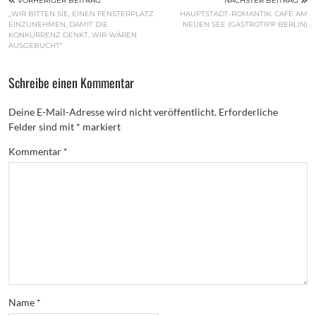
VORHERIGER BEITRAG
NÄCHSTER BEITRAG
„WIR BITTEN SIE, EINEN FENSTERPLATZ
HAUPTSTADT-ROMANTIK: CAFÉ AM
EINZUNEHMEN, DAMIT DIE
NEUEN SEE (GASTROTIPP BERLIN)
KONKURRENZ DENKT, WIR WÄREN
AUSGEBUCHT“
Schreibe einen Kommentar
Deine E-Mail-Adresse wird nicht veröffentlicht.
Erforderliche
Felder sind mit
*
markiert
Kommentar
*
Name
*