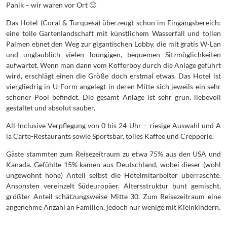
Panik – wir waren vor Ort 🙂
Das Hotel (Coral & Turquesa) überzeugt schon im Eingangsbereich:
eine tolle Gartenlandschaft mit künstlichem Wasserfall und tollen
Palmen ebnet den Weg zur gigantischen Lobby, die mit gratis W-Lan
und unglaublich vielen loungigen, bequemen Sitzmöglichkeiten
aufwartet. Wenn man dann vom Kofferboy durch die Anlage geführt
wird, erschlägt einen die Größe doch erstmal etwas. Das Hotel ist
viergliedrig in U-Form angelegt in deren Mitte sich jeweils ein sehr
schöner Pool befindet. Die gesamt Anlage ist sehr grün, liebevoll
gestaltet und absolut sauber.
All-Inclusive Verpflegung von 0 bis 24 Uhr – riesige Auswahl und A
la Carte-Restaurants sowie Sportsbar, tolles Kaffee und Crepperie.
Gäste stammten zum Reisezeitraum zu etwa 75% aus den USA und
Kanada. Gefühlte 15% kamen aus Deutschland, wobei dieser (wohl
ungewohnt hohe) Anteil selbst die Hotelmitarbeiter überraschte.
Ansonsten vereinzelt Südeuropäer. Altersstruktur bunt gemischt,
größter Anteil schätzungsweise Mitte 30. Zum Reisezeitraum eine
angenehme Anzahl an Familien, jedoch nur wenige mit Kleinkindern.